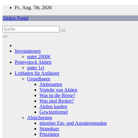
Zum
Fr.. Aug. 7th, 2026
Inhalt
Aktien Portal
springen
Investationen
unter 2000€
Pennystock Aktien
unter 1ct
Leitfaden für Anfänger
Grundlagen
Aktienarten
Vorteile von Aktien
Was ist die Börse?
Was sind Broker?
Aktien kaufen
Gewinnformel
Absicherung
günstige Ein- und Ausstiegspunkte
Stoppkurs
Prinzipien