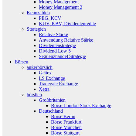
Money Management
Money Management 2
Kennzahlen
PEG, KCV
KUV, KBV, Dividentenredite
Strategien
Relative Stärke
Anwendung Relative Stärke
Dividentenstrategie
Dividend Low 5
Sequenzhandel Strategie
Börsen
außerbörslich
Gettex
LS Exchange
Tradegate Exchange
Xetra
börslich
Großbritanien
Börse London Stock Exchange
Deutschland
Börse Berlin
Börse Frankfurt
Börse München
Börse Stuttgart