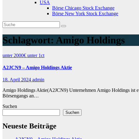
USA
Börse Chicago Stock Exchange
Börse New York Stock Exchange
Schlagwort:
Amigo Holdings
unter 2000€
unter 1ct
A2JCN9 – Amigo Holdings Aktie
18. April 2024
admin
Amigo Holdings Aktie(A2JCN9) Unternehmen Amigo Holdings ist ein G
Börsengangs an…
Suchen
Suchen
Neueste Beiträge