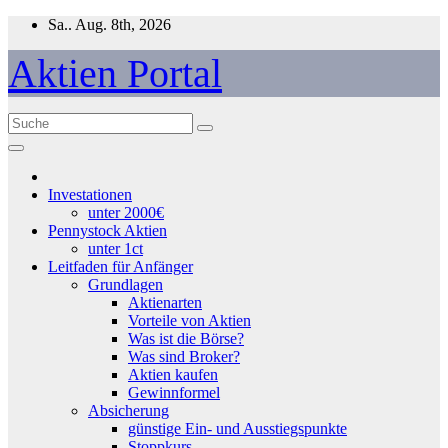
Zum
Sa.. Aug. 8th, 2026
Inhalt
springen
Aktien Portal
Investationen
unter 2000€
Pennystock Aktien
unter 1ct
Leitfaden für Anfänger
Grundlagen
Aktienarten
Vorteile von Aktien
Was ist die Börse?
Was sind Broker?
Aktien kaufen
Gewinnformel
Absicherung
günstige Ein- und Ausstiegspunkte
Stoppkurs