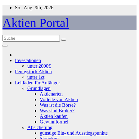
Zum
So.. Aug. 9th, 2026
Inhalt
springen
Aktien Portal
Investationen
unter 2000€
Pennystock Aktien
unter 1ct
Leitfaden für Anfänger
Grundlagen
Aktienarten
Vorteile von Aktien
Was ist die Börse?
Was sind Broker?
Aktien kaufen
Gewinnformel
Absicherung
günstige Ein- und Ausstiegspunkte
Stoppkurs